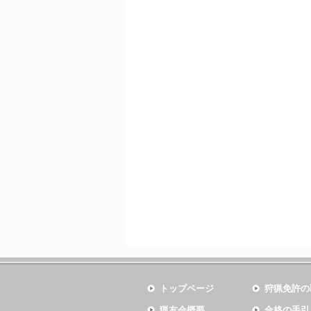
トップページ
狩猟免許の
猟友会概要
合格の手引