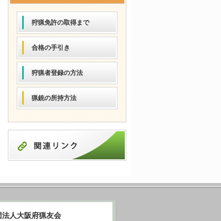
狩猟免許の取得まで
合格の手引き
狩猟者登録の方法
猟銃の所持方法
団法人大阪府猟友会