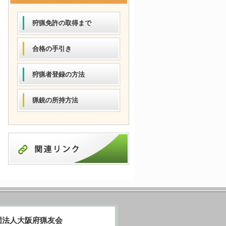
狩猟免許の取得まで
合格の手引き
狩猟者登録の方法
猟銃の所持方法
団法人大阪府猟友会