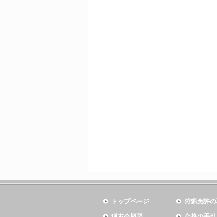
トップページ
狩猟免許の
猟友会概要
合格の手引